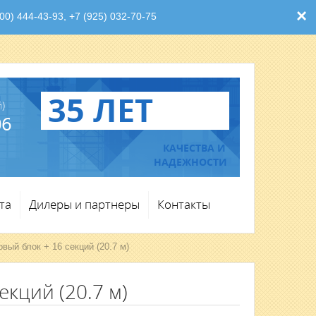
×
0) 444-43-93, +7 (925) 032-70-75
35 ЛЕТ
)
06
КАЧЕСТВА И
НАДЕЖНОСТИ
та
Дилеры и партнеры
Контакты
вый блок + 16 секций (20.7 м)
екций (20.7 м)