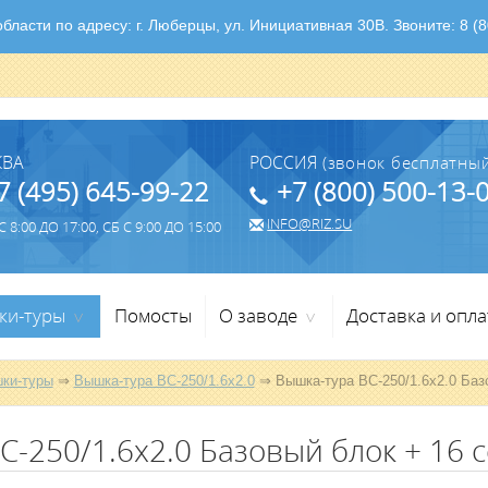
ласти по адресу: г. Люберцы, ул. Инициативная 30В. Звоните: 8 (80
КВА
РОССИЯ
(звонок бесплатный
7 (495) 645-99-22
+7 (800) 500-13-
INFO@RIZ.SU
 8:00 ДО 17:00, СБ С 9:00 ДО 15:00
ки-туры
Помосты
О заводе
Доставка и опла
>
>
ки-туры
⇒
Вышка-тура ВС-250/1.6х2.0
⇒ Вышка-тура ВС-250/1.6х2.0 Базо
-250/1.6х2.0 Базовый блок + 16 с