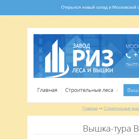
Открылся новый склад в Московской об
МОС
+
ПН-ПТ С
Главная
Строительные леса
Выш
>
Главная
⇒
Строительные выш
Вышка-тура ВС