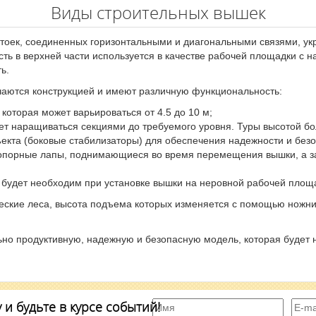
Виды строительных вышек
х стоек, соединенных горизонтальными и диагональными связями, 
ь в верхней части используется в качестве рабочей площадки с н
ь.
чаются конструкцией и имеют различную функциональность:
которая может варьироваться от 4.5 до 10 м;
ет наращиваться секциями до требуемого уровня. Туры высотой б
ъекта (боковые стабилизаторы) для обеспечения надежности и без
я опорные лапы, поднимающиеся во время перемещения вышки, а 
 будет необходим при установке вышки на неровной рабочей площ
ские леса, высота подъема которых изменяется с помощью ножни
ьно продуктивную, надежную и безопасную модель, которая будет
и будьте в курсе событий!