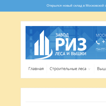
Открылся новый склад в Московской об
МОС
+
ПН-ПТ С
Главная
Строительные леса
Выш
>