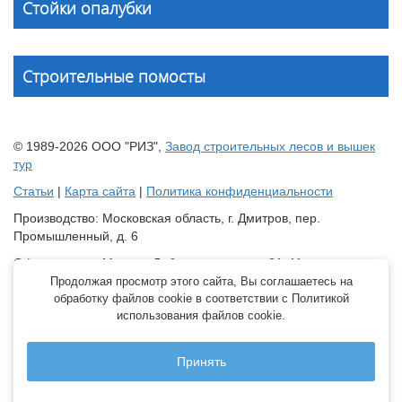
Стойки опалубки
Строительные помосты
© 1989-2026 ООО "РИЗ",
Завод строительных лесов и вышек
тур
Статьи
|
Карта сайта
|
Политика конфиденциальности
Производство: Московская область, г. Дмитров, пер.
Промышленный, д. 6
Офис продаж: Москва, Лобненская улица, 21с11
Продолжая просмотр этого сайта, Вы соглашаетесь на
Склад: Краснодарский край, Динской район, станица
обработку файлов cookie в соответствии с Политикой
Новотитаровская, ул. Крайняя, д. 2 оф.6
использования файлов cookie.
Все права зарезервированы. Перепечатка материалов
запрещена.
Принять
Принимаем к оплате: