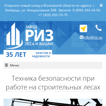
×
Открылся новый склад в Московской области по адресу: г.
Люберцы, ул. Инициативная 30В. Звоните: 8 (800) 444-43-93,
+7 (925) 032-70-75
info@riz.su
35 ЛЕТ
КАЧЕСТВА И
НАДЕЖНОСТИ
Меню
Техника безопасности при
работе на строительных лесах