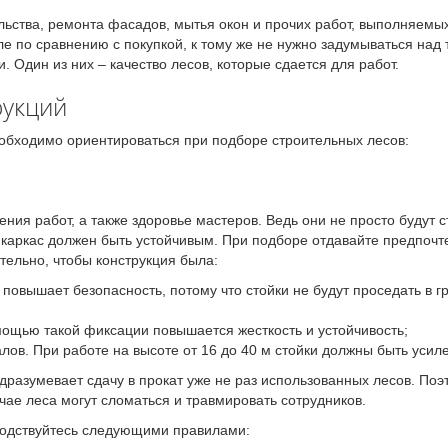
ьства, ремонта фасадов, мытья окон и прочих работ, выполняемых
ле по сравнению с покупкой, к тому же не нужно задумываться над
. Один из них – качество лесов, которые сдается для работ.
рукций
еобходимо ориентироваться при подборе строительных лесов:
ния работ, а также здоровье мастеров. Ведь они не просто будут ст
каркас должен быть устойчивым. При подборе отдавайте предпочт
тельно, чтобы конструкция была:
овышает безопасность, потому что стойки не будут проседать в гру
мощью такой фиксации повышается жесткость и устойчивость;
лов. При работе на высоте от 16 до 40 м стойки должны быть усил
одразумевает сдачу в прокат уже не раз использованных лесов. По
чае леса могут сломаться и травмировать сотрудников.
водствуйтесь следующими правилами: