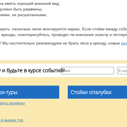
на иметь хороший внешний вид;
должно быть ржавчины;
пкими, не расшатанными;
.
рить: насколько легко монтируется каркас. Если стойки между со
аренды, поинтересуйтесь, проводит ли компания осмотр и тестиров
о! Мы настоятельно рекомендуем не брать леса в аренду, новые
ка
и будьте в курсе событий!
и-туры
Стойки опалубки
реть разделы
 и вышек тур