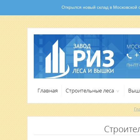
Открылся новый склад в Московской об
МОС
+
ПН-ПТ С
Главная
Строительные леса
Выш
>
Гл
Строите