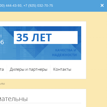
×
0) 444-43-93, +7 (925) 032-70-75
35 ЛЕТ
)
06
КАЧЕСТВА И
НАДЕЖНОСТИ
та
Дилеры и партнеры
Контакты
ьны
мательны