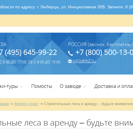
ласти по адресу: г. Люберцы, ул. Инициативная 30В. Звоните: 8 (80
КВА
РОССИЯ
(звонок бесплатный
7 (495) 645-99-22
+7 (800) 500-13-
INFO@RIZ.SU
 8:00 ДО 17:00, СБ С 9:00 ДО 15:00
ки-туры
Помосты
О заводе
Доставка и опла
>
>
авная
⇒
Вопрос-ответ
⇒ Строительные леса в аренду – будьте внимател
льные леса в аренду – будьте вни