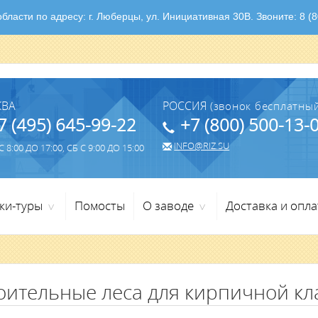
ласти по адресу: г. Люберцы, ул. Инициативная 30В. Звоните: 8 (80
КВА
РОССИЯ
(звонок бесплатный
7 (495) 645-99-22
+7 (800) 500-13-
INFO@RIZ.SU
 8:00 ДО 17:00, СБ С 9:00 ДО 15:00
ки-туры
Помосты
О заводе
Доставка и опла
>
>
оительные леса для кирпичной кл