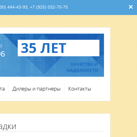
×
0) 444-43-93, +7 (925) 032-70-75
35 ЛЕТ
)
06
КАЧЕСТВА И
НАДЕЖНОСТИ
та
Дилеры и партнеры
Контакты
адки