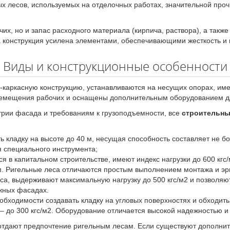
ых лесов, используемых на отделочных работах, значительной про
чих, но и запас расходного материала (кирпича, раствора), а так
, а конструкция усилена элементами, обеспечивающими жесткость 
Виды и конструкционные особенности
-каркасную конструкцию, устанавливаются на несущих опорах, им
ремещения рабочих и оснащены дополнительным оборудованием дл
трии фасада и требованиям к грузоподъемности, все
строительны
 кладку на высоте до 40 м, несущая способность составляет не б
 специального инструмента;
 в капитальном строительстве, имеют индекс нагрузки до 600 кгс/
. Ригельные леса отличаются простым выполнением монтажа и эр
а, выдерживают максимальную нагрузку до 500 кгс/м2 и позволяют
жных фасадах.
бходимости создавать кладку на угловых поверхностях и обходит
 – до 300 кгс/м2. Оборудование отличается высокой надежностью 
отдают предпочтение ригельным лесам. Если существуют дополните