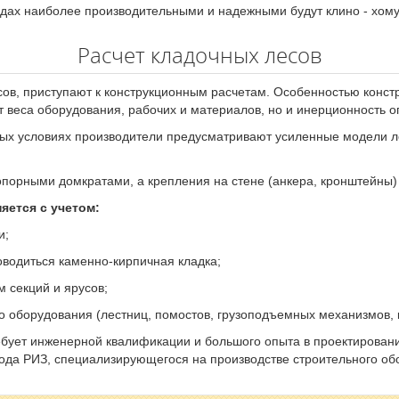
дах наиболее производительными и надежными будут клино - хому
Расчет кладочных лесов
ов, приступают к конструкционным расчетам. Особенностью конст
т веса оборудования, рабочих и материалов, но и инерционность оп
ных условиях производители предусматривают усиленные модели л
опорными домкратами, а крепления на стене (анкера, кронштейны
яется с учетом:
и;
оводиться каменно-кирпичная кладка;
м секций и ярусов;
 оборудования (лестниц, помостов, грузоподъемных механизмов, к
ебует инженерной квалификации и большого опыта в проектирова
ода РИЗ, специализирующегося на производстве строительного об