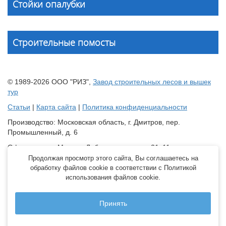
Стойки опалубки
Строительные помосты
© 1989-2026 ООО "РИЗ",
Завод строительных лесов и вышек
тур
Статьи
|
Карта сайта
|
Политика конфиденциальности
Производство: Московская область, г. Дмитров, пер.
Промышленный, д. 6
Офис продаж: Москва, Лобненская улица, 21с11
Продолжая просмотр этого сайта, Вы соглашаетесь на
Склад: Краснодарский край, Динской район, станица
обработку файлов cookie в соответствии с Политикой
Новотитаровская, ул. Крайняя, д. 2 оф.6
использования файлов cookie.
Все права зарезервированы. Перепечатка материалов
запрещена.
Принять
Принимаем к оплате: